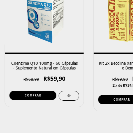
Coenzima Q10 100mg - 60 Cápsulas
Kit 2x Becolina Xa
- Suplemento Natural em Cápsulas
e Bem
R$59,90
R$68,99
R$99,90
2
x de
R$34,