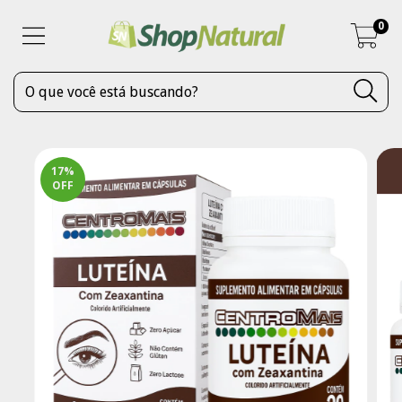
0
17
%
OFF