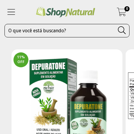
0
11
%
OFF