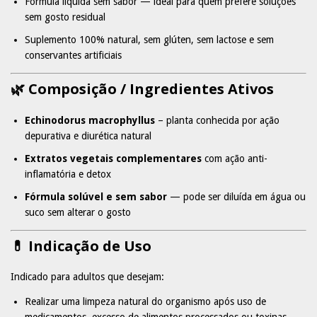
Fórmula líquida sem sabor — ideal para quem prefere soluções
sem gosto residual
Suplemento 100% natural, sem glúten, sem lactose e sem
conservantes artificiais
🌿 Composição / Ingredientes Ativos
Echinodorus macrophyllus
– planta conhecida por ação
depurativa e diurética natural
Extratos vegetais complementares
com ação anti-
inflamatória e detox
Fórmula solúvel e sem sabor
— pode ser diluída em água ou
suco sem alterar o gosto
💊 Indicação de Uso
Indicado para adultos que desejam:
Realizar uma limpeza natural do organismo após uso de
medicamentos, excesso de alimentos processados ou toxinas