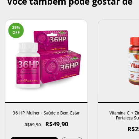
Você também pode gostar de
29
%
OFF
36 HP Mulher - Saúde e Bem-Estar
Vitamina C + Z
Fortaleça S
R$49,90
R$69,90
R$2