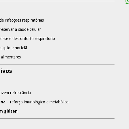
de infecções respiratórias
reservar a saúde celular
tosse e desconforto respiratório
alipto e hortelã
 alimentares
ivos
ovem refrescância
ina
– reforço imunológico e metabólico
em glúten