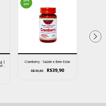
20
%
OFF
mg |
Cramberry - Saúde e Bem-Estar
Gestan
ural
Cápsulas -
R$39,90
R$49,90