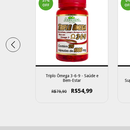
31
%
0
OFF
OF
m - Saúde e
Triplo Ômega 3-6-9 - Saúde e
Bem-Estar
Su
0
R$54,99
R$79,90