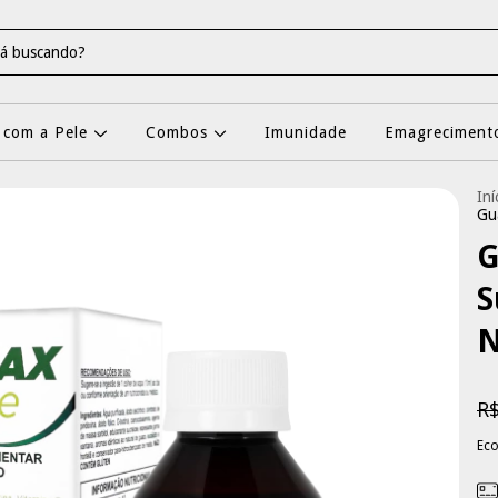
 com a Pele
Combos
Imunidade
Emagrecimento
Iní
Gu
G
S
N
R$
Ec