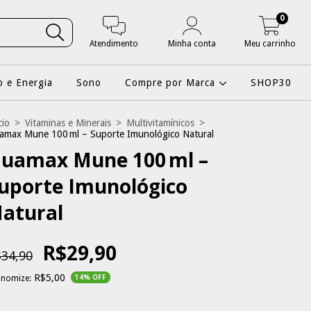
0
Atendimento
Minha conta
Meu carrinho
 e Energia
Sono
Compre por Marca
SHOP30
cio
>
Vitaminas e Minerais
>
Multivitamínicos
>
amax Mune 100 ml – Suporte Imunológico Natural
uamax Mune 100 ml –
uporte Imunológico
atural
R$29,90
34,90
R$5,00
onomize:
14
% OFF