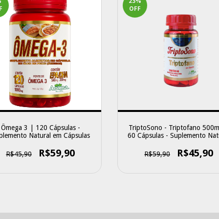
%
23
%
F
OFF
Ômega 3 | 120 Cápsulas -
TriptoSono - Triptofano 500
plemento Natural em Cápsulas
60 Cápsulas - Suplemento Nat
em Cápsulas
R$59,90
R$45,90
R$45,90
R$59,90