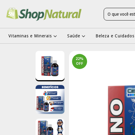
Vitaminas e Minerais
Saúde
Beleza e Cuidados
22
%
OFF