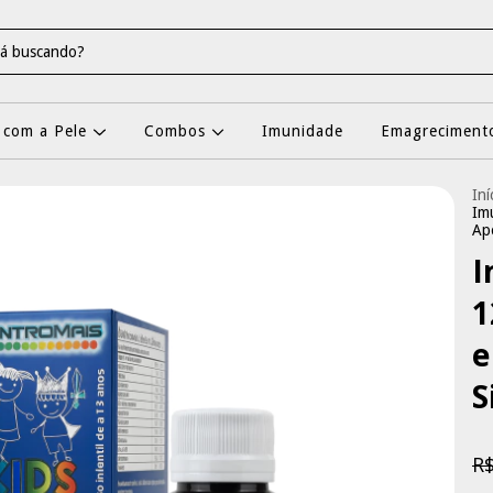
 com a Pele
Combos
Imunidade
Emagrecimento
Iní
Im
Ap
I
1
e
S
R$