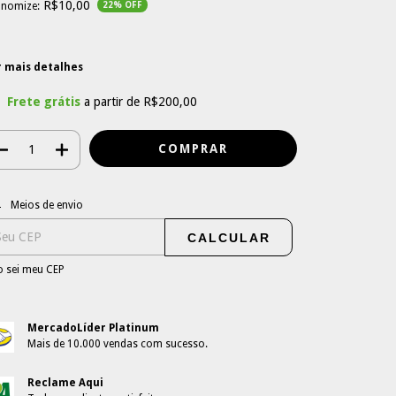
R$10,00
onomize:
22
% OFF
r mais detalhes
Frete grátis
a partir de
R$200,00
regas para o CEP:
ALTERAR CEP
Meios de envio
CALCULAR
 sei meu CEP
MercadoLíder Platinum
Mais de 10.000 vendas com sucesso.
Reclame Aqui