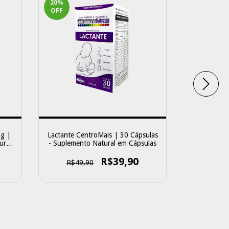
20
%
0
%
OFF
OFF
mg |
Lactante CentroMais | 30 Cápsulas
Ômega 
ural
- Suplemento Natural em Cápsulas
Suplement
R$39,90
R$49,90
R$45