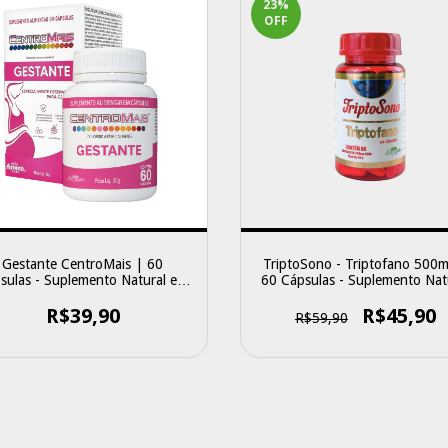
23
%
OFF
Gestante CentroMais | 60
TriptoSono - Triptofano 500
sulas - Suplemento Natural em
60 Cápsulas - Suplemento Nat
Cápsulas
em Cápsulas
R$39,90
R$45,90
R$59,90