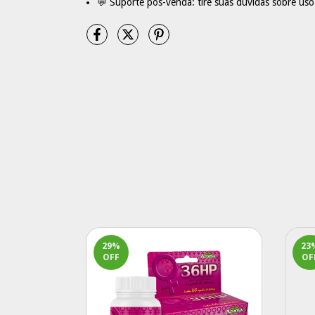
💬 Suporte pós-venda: tire suas dúvidas sobre us
29
%
23
OFF
OF