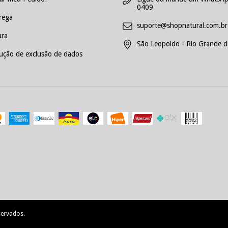
0409
rega
suporte@shopnatural.com.br
ra
São Leopoldo - Rio Grande do
ução de exclusão de dados
servados.