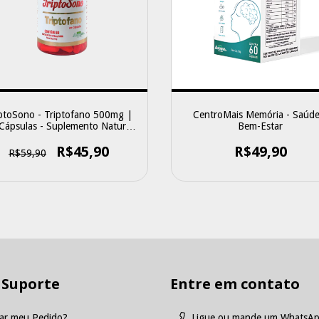
ptoSono - Triptofano 500mg |
CentroMais Memória - Saúde
Cápsulas - Suplemento Natural
Bem-Estar
em Cápsulas
R$45,90
R$49,90
R$59,90
 Suporte
Entre em contato
ar meu Pedido?
Ligue ou mande um WhatsAp