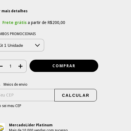
r mais detalhes
Frete grátis
a partir de
R$200,00
MBOS PROMOCIONAIS
regas para o CEP:
ALTERAR CEP
Meios de envio
CALCULAR
 sei meu CEP
MercadoLíder Platinum
Mais de 10.000 vendas com sucesso.