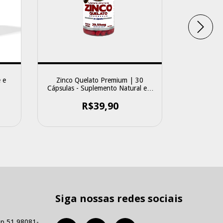
 e
Zinco Quelato Premium | 30
Coenzima
Cápsulas - Suplemento Natural em
Suplement
Cápsulas
R$39,90
R$59
Siga nossas redes sociais
p 51 98081-