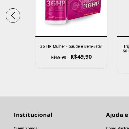
icolinato de
36 HP Mulher - Saúde e Bem-Estar
Tri
em-Estar
60 
R$49,90
R$69,90
0
Institucional
Ajuda e
Quem Somos
Como Rastre