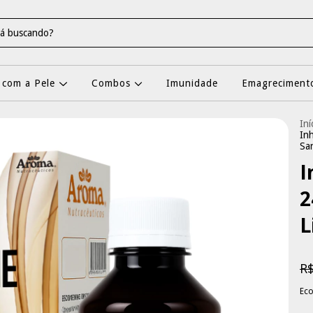
 com a Pele
Combos
Imunidade
Emagrecimento
Iní
In
Sa
I
2
L
R$
Ec