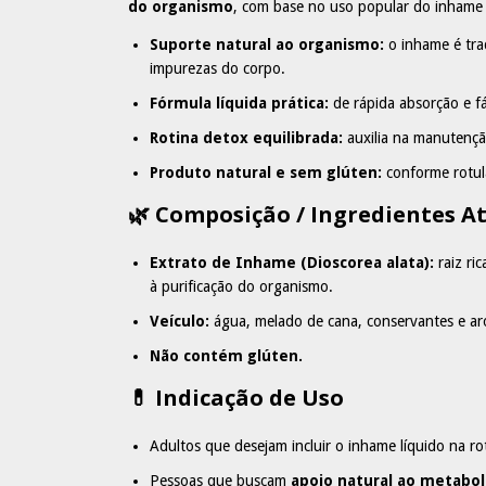
do organismo
, com base no uso popular do inhame 
Suporte natural ao organismo:
o inhame é trad
impurezas do corpo.
Fórmula líquida prática:
de rápida absorção e fác
Rotina detox equilibrada:
auxilia na manutenção
Produto natural e sem glúten:
conforme rotul
🌿 Composição / Ingredientes At
Extrato de Inhame (Dioscorea alata):
raiz ri
à purificação do organismo.
Veículo:
água, melado de cana, conservantes e aro
Não contém glúten.
💊 Indicação de Uso
Adultos que desejam incluir o inhame líquido na r
Pessoas que buscam
apoio natural ao metabol