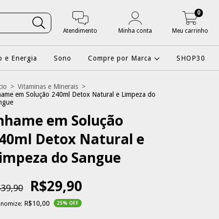
0
Atendimento
Minha conta
Meu carrinho
 e Energia
Sono
Compre por Marca
SHOP30
cio
>
Vitaminas e Minerais
>
hame em Solução 240ml Detox Natural e Limpeza do
ngue
nhame em Solução
40ml Detox Natural e
impeza do Sangue
R$29,90
39,90
R$10,00
onomize:
25
% OFF