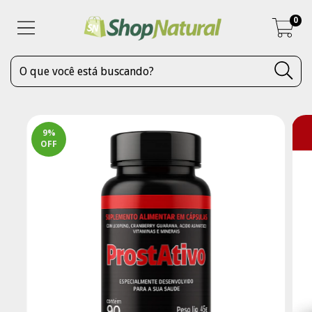
0
9
%
OFF